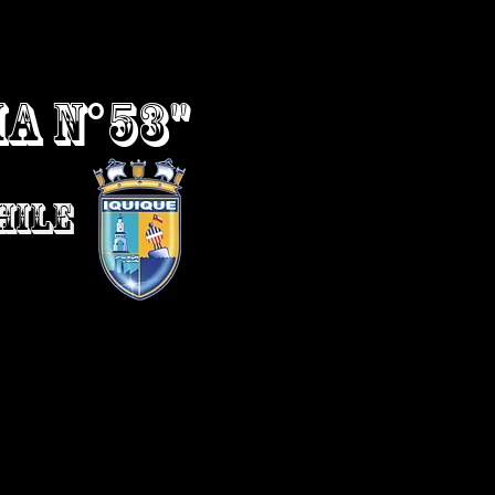
A N°53"
HILE