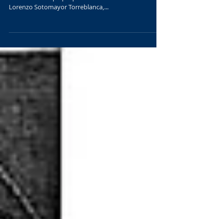
En su edición del domingo 4 de junio de 2017, el diario
La Estrella de Iquique publicó una entrevista a
Lorenzo Sotomayor Torreblanca,...