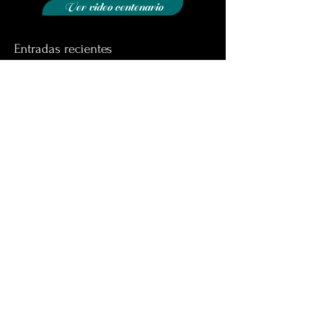
Ver video centenario
Entradas recientes
Inicio de un desafío en Educación
Día del Patrimonio Cultural ,28
de Mayo 2023.