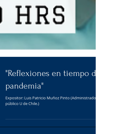
"Reflexiones en tiempo de
pandemia"
Expositor: Luis Patricio Muñoz Pinto (Administrador
público U de Chile.)