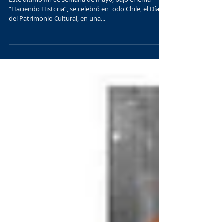
sus puertas
Este último fin de semana de mayo, bajo el lema
“Haciendo Historia”, se celebró en todo Chile, el Día
del Patrimonio Cultural, en una...